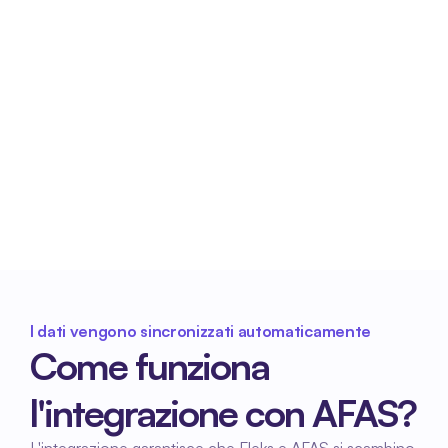
Migliore integrazione con la 
gestione delle buste paga
Dati coerenti e completi garantiscono 
un'elaborazione più fluida verso le risorse 
umane e la gestione delle retribuzioni 
all'interno di AFAS.
I dati vengono sincronizzati automaticamente
Come funziona 
l'integrazione con AFAS?