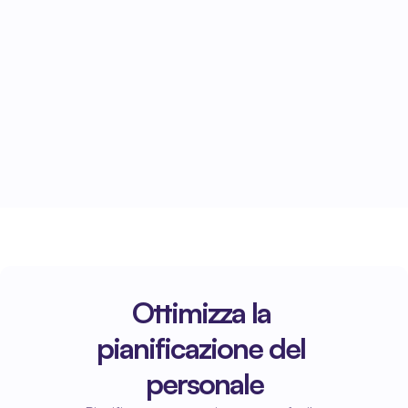
Elaborazione automatica in AFAS
Tutti i dati rilevanti vengono trasmessi 
automaticamente ad AFAS e sono 
immediatamente disponibili per le risorse 
umane e l'amministrazione.
Ottimizza la 
pianificazione del 
personale