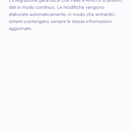
L'integrazione garantisce che Fleks e AFAS si scambino 
dati in modo continuo. Le modifiche vengono 
elaborate automaticamente, in modo che entrambi i 
sistemi contengano sempre le stesse informazioni 
aggiornate.
01
Attivare il collegamento
Insieme configureremo l'integrazione tra Fleks 
e AFAS e stabiliremo quali dati saranno 
scambiati.