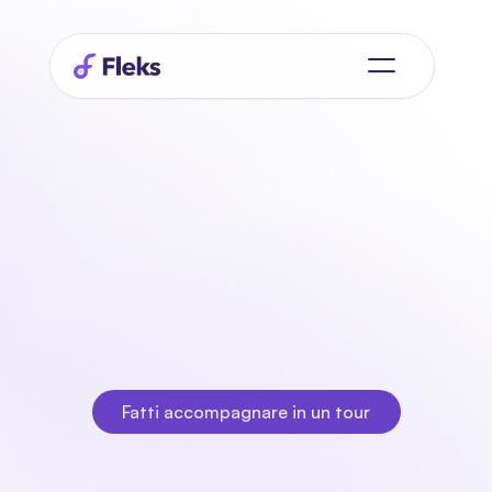
Ehi
planner,
incontra
i tuoi
nuovo
migliore
migliore
L'assistente intelligente che hai sempre desiderato.
Fatti accompagnare in un tour
Fatti accompagnare in un tour