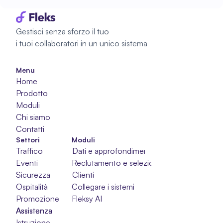
Gestisci senza sforzo il tuo 
i tuoi collaboratori in un unico sistema
Menu
Home
Prodotto
Moduli
Chi siamo
Contatti
Settori
Moduli
Traffico
Dati e approfondimenti
Eventi
Reclutamento e selezione
Sicurezza
Clienti
Ospitalità
Collegare i sistemi
Promozione
Fleksy AI
Assistenza
Assistenza
Assistenza
Istruzione