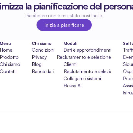
imizza la pianificazione del person
Pianificare non è mai stato così facile.
Inizia a pianificare
Inizia a pianificare
Menu
Chi siamo
Moduli
Setto
Home
Condizioni
Dati e approfondimenti
Traff
Prodotto
Privacy
Reclutamento e selezione
Even
Chi siamo
Blog
Clienti
Sicu
Contatti
Banca dati
Reclutamento e selezione
Ospit
Collegare i sistemi
Pro
Fleksy AI
Assi
Istr