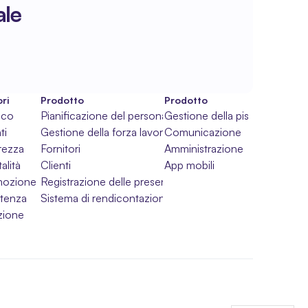
ale
ri
Prodotto
Prodotto
ico
Pianificazione del personale
Gestione della piscina
ti
Gestione della forza lavoro
Comunicazione
rezza
Fornitori
Amministrazione
alità
Clienti
App mobili
mozione
Registrazione delle presenze
stenza
Sistema di rendicontazione
uzione