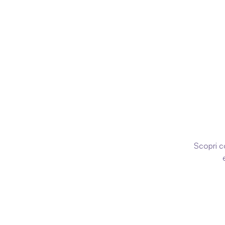
Domand
Scopri co