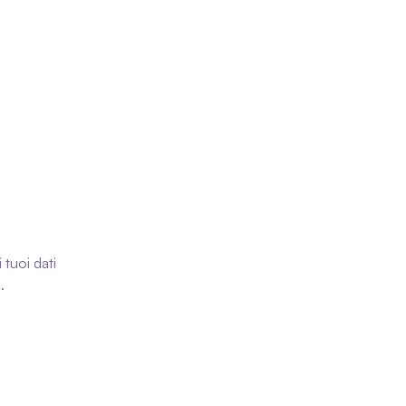
Contatti
Accedi
Richiedi una demo
Richiedi una demo
 prova
ora
tuoi dati 
.