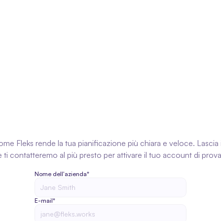
Il nostro prodotto
Settori
Moduli
Chi siamo
a
Richiedi
gratuito
account di
me Fleks rende la tua pianificazione più chiara e veloce. Lascia i 
e ti contatteremo al più presto per attivare il tuo account di prova
Nome dell'azienda*
E-mail*