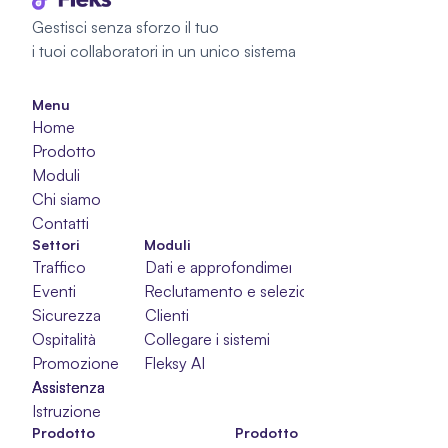
Gestisci senza sforzo il tuo 
i tuoi collaboratori in un unico sistema
Menu
Home
Prodotto
Moduli
Chi siamo
Contatti
Settori
Moduli
Traffico
Dati e approfondimenti
Eventi
Reclutamento e selezione
Sicurezza
Clienti
Ospitalità
Collegare i sistemi
Promozione
Fleksy AI
Assistenza
Assistenza
Assistenza
Istruzione
Prodotto
Prodotto