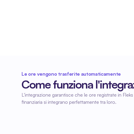
Nessun inserimento manuale
Le ore lavorate registrate in Fleks vengono 
elaborate automaticamente in Exact. Ciò 
consente di risparmiare tempo ed evita errori 
amministrativi.
Le ore vengono trasferite automaticamente
Come funziona l'integra
L'integrazione garantisce che le ore registrate in Fleks
finanziaria si integrano perfettamente tra loro.