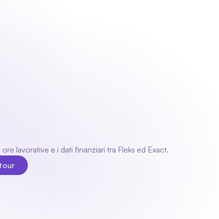
Contatti
Accedi
Richiedi una demo
Richiedi una demo
amento
e lavorative e i dati finanziari tra Fleks ed Exact.
tour
 tour