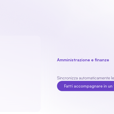
Il nostro prodotto
Settori
Moduli
Chi siamo
Amministrazione e finanze
Esatto
colleg
Sincronizza automaticamente le or
Fatti accompagnare in un 
Fatti accompagnare in un