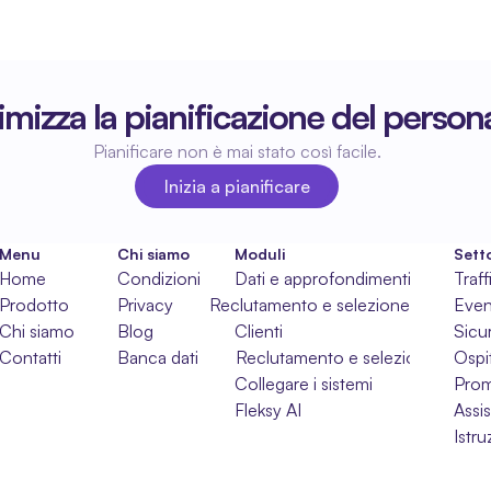
imizza la pianificazione del person
Pianificare non è mai stato così facile.
Inizia a pianificare
Inizia a pianificare
Menu
Chi siamo
Moduli
Setto
Home
Condizioni
Dati e approfondimenti
Traff
Prodotto
Privacy
Reclutamento e selezione
Even
Chi siamo
Blog
Clienti
Sicu
Contatti
Banca dati
Reclutamento e selezione
Ospit
Collegare i sistemi
Pro
Fleksy AI
Assi
Istr