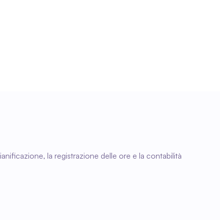
Fatturazione più rapida
Con registrazioni orarie corrette e complete in 
Exact, potrai emettere le fatture più rapidamente 
e il tuo processo finanziario sarà più efficiente.
ificazione, la registrazione delle ore e la contabilità 