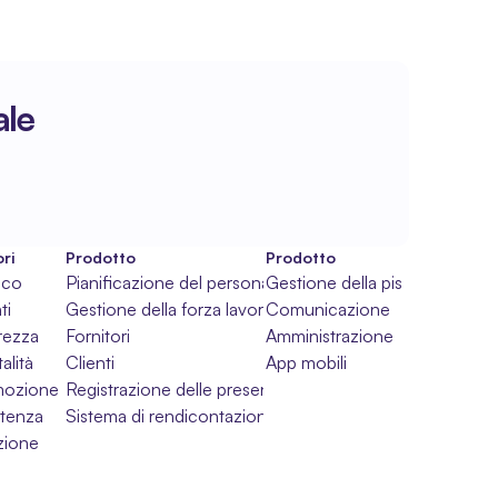
ale
ri
Prodotto
Prodotto
ico
Pianificazione del personale
Gestione della piscina
ti
Gestione della forza lavoro
Comunicazione
rezza
Fornitori
Amministrazione
alità
Clienti
App mobili
mozione
Registrazione delle presenze
stenza
Sistema di rendicontazione
uzione