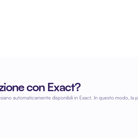
Sempre una visione chiara dei costi
Poiché le ore vengono registrate 
immediatamente, avrai sempre una visione 
aggiornata dei costi e dei risultati finanziari.
zione con Exact?
 siano automaticamente disponibili in Exact. In questo modo, la pian