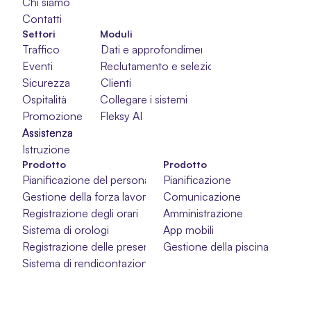
Chi siamo
Contatti
Settori
Moduli
Traffico
Dati e approfondimenti
Eventi
Reclutamento e selezione
Sicurezza
Clienti
Ospitalità
Collegare i sistemi
Promozione
Fleksy AI
Assistenza
Assistenza
Assistenza
Istruzione
Prodotto
Prodotto
Pianificazione del personale
Pianificazione
Gestione della forza lavoro
Comunicazione
Registrazione degli orari
Amministrazione
Sistema di orologi
App mobili
Registrazione delle presenze
Gestione della piscina
Sistema di rendicontazione