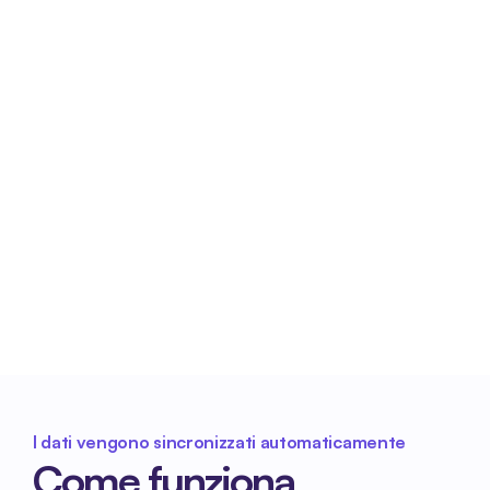
informazioni. Ciò consente di risparmiare 
tempo e di ridurre il carico amministrativo.
Elaborazione affidabile delle buste 
paga
Dati relativi alle ore di lavoro corretti e completi 
costituiscono una base solida per 
l'elaborazione delle buste paga in Nmbrs ed 
evitano correzioni a posteriori.
I dati vengono sincronizzati automaticamente
Come funziona 