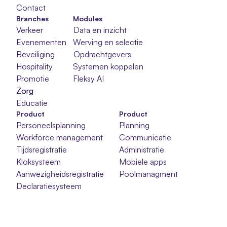
Contact
Branches
Modules
Verkeer
Data en inzicht
Evenementen
Werving en selectie
Beveiliging
Opdrachtgevers
Hospitality
Systemen koppelen
Promotie
Fleksy AI
Zorg
Zorg
Zorg
Educatie
Product
Product
Personeelsplanning
Planning
Workforce management
Communicatie
Tijdsregistratie
Administratie
Kloksysteem
Mobiele apps
Aanwezigheidsregistratie
Poolmanagment
Declaratiesysteem