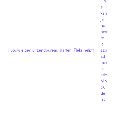
Ho
e 
kan 
je 
het 
bes
te 
je 
‹ Jouw eigen uitzendbureau starten, Fleks helpt!
zzp 
ad
min
istr
atie 
bijh
ou
de
n ›