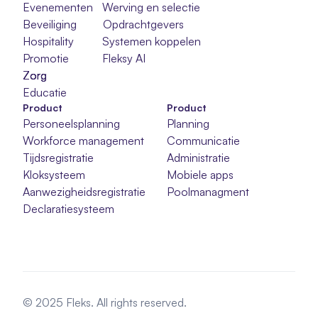
Evenementen
Werving en selectie
Beveiliging
Opdrachtgevers
Hospitality
Systemen koppelen
Promotie
Fleksy AI
Zorg
Zorg
Zorg
Educatie
Product
Product
Personeelsplanning
Planning
Workforce management
Communicatie
Tijdsregistratie
Administratie
Kloksysteem
Mobiele apps
Aanwezigheidsregistratie
Poolmanagment
Declaratiesysteem
© 2025 Fleks. All rights reserved.