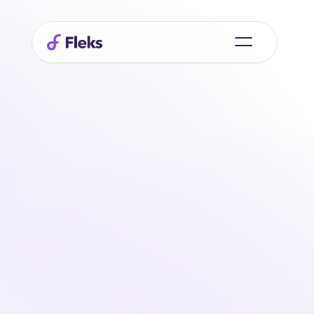
Slim
plannen
begint
bij
mensen
Bij Fleks geloven we dat goede planning meer is dan 
roosters vullen. Het gaat om vertrouwen. duidelijkheid 
en samenwerken zonder ruis. Daarom bouwen we 
software die organisaties helpt om grip te houden op 
flexibele inzet. zonder dat het ingewikkeld wordt.
Of je nu werkt met grote teams. wisselende diensten of 