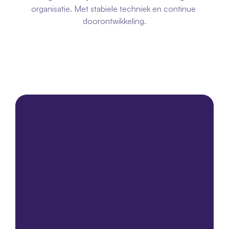
organisatie. Met stabiele techniek en continue 
doorontwikkeling.
Neem contact op
Neem contact op