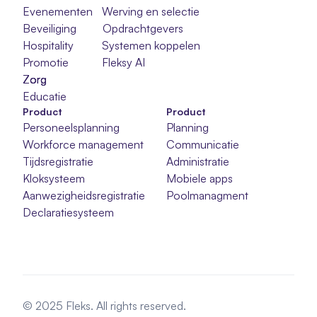
Evenementen
Werving en selectie
Beveiliging
Opdrachtgevers
Hospitality
Systemen koppelen
Promotie
Fleksy AI
Zorg
Zorg
Zorg
Educatie
Product
Product
Personeelsplanning
Planning
Workforce management
Communicatie
Tijdsregistratie
Administratie
Kloksysteem
Mobiele apps
Aanwezigheidsregistratie
Poolmanagment
Declaratiesysteem
© 2025 Fleks. All rights reserved.