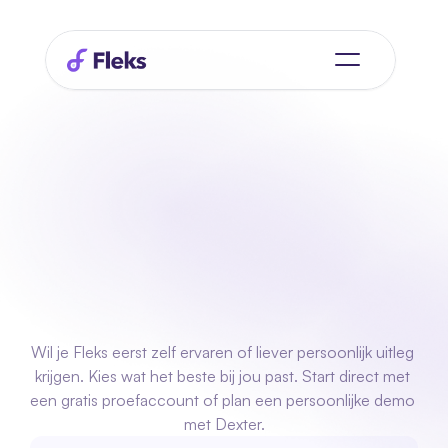
S
t
a
r
t
m
e
t
s
l
i
m
m
e
r
p
l
a
n
n
e
n
Kies
hoe
jij
Fleks
wilt
ontdekken
Wil je Fleks eerst zelf ervaren of liever persoonlijk uitleg 
krijgen. Kies wat het beste bij jou past. Start direct met 
een gratis proefaccount of plan een persoonlijke demo 
met Dexter.