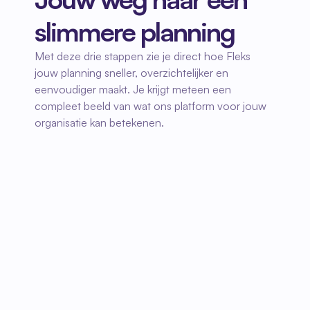
slimmere planning
Met deze drie stappen zie je direct hoe Fleks 
jouw planning sneller, overzichtelijker en 
eenvoudiger maakt. Je krijgt meteen een 
compleet beeld van wat ons platform voor jouw 
organisatie kan betekenen.
01
Kies jouw moment
Selecteer een tijd die jou past en vul kort 
je gegevens in. Je ontvangt meteen een 
bevestiging en weet precies wat je kunt 
verwachten tijdens de demo