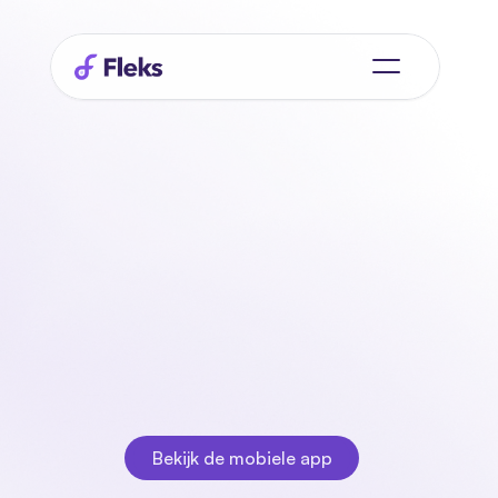
Altijd
verbonden
met
je
team
via
de
mobiele
app
Houd contact met je team waar je ook bent. Geef je 
beschikbaarheid door, ontvang dienstupdates en 
registreer gewerkte uren direct in de app. Alles realtime 
en overzichtelijk, precies waar je het nodig hebt.
Bekijk de mobiele app
Bekijk de mobiele app