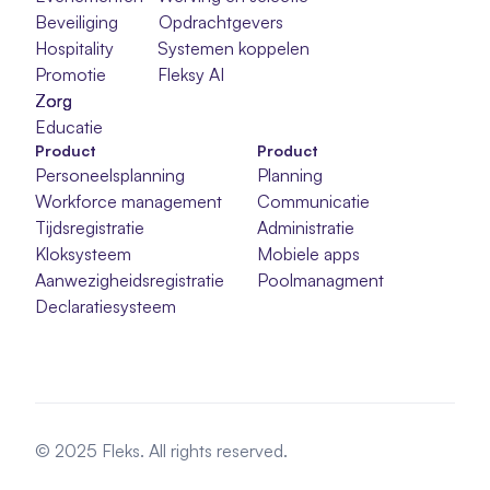
Beveiliging
Opdrachtgevers
Hospitality
Systemen koppelen
Promotie
Fleksy AI
Zorg
Zorg
Zorg
Educatie
Product
Product
Personeelsplanning
Planning
Workforce management
Communicatie
Tijdsregistratie
Administratie
Kloksysteem
Mobiele apps
Aanwezigheidsregistratie
Poolmanagment
Declaratiesysteem
© 2025 Fleks. All rights reserved.