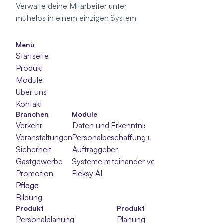
Verwalte deine Mitarbeiter unter 
mühelos in einem einzigen System
Menü
Startseite
Produkt
Module
Über uns
Kontakt
Branchen
Module
Verkehr
Daten und Erkenntnisse
Veranstaltungen
Personalbeschaffung und -auswahl
Sicherheit
Auftraggeber
Gastgewerbe
Systeme miteinander verbinden
Promotion
Fleksy AI
Pflege
Pflege
Pflege
Bildung
Produkt
Produkt
Personalplanung
Planung