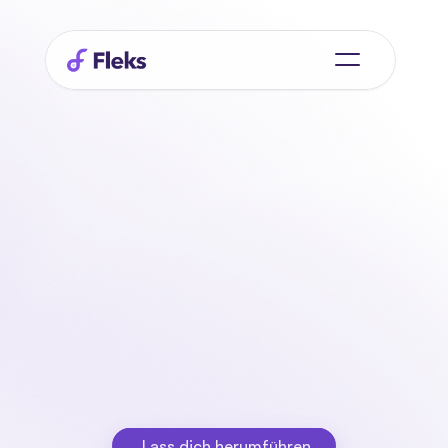
Auf Wiedersehen
Papierkram,
Hallo
Fleks
Verwalten Sie Spesenabrechnungen, Arbeitszeiten und 
Verträge ganz einfach in einem System. Reichen Sie 
Belege ein, erfassen Sie geleistete Arbeitsstunden über 
die App und verwalten Sie Vertragsstatus sowie 
Reisekosten mit nur einem Klick. Alles übersichtlich, in 
Echtzeit und ohne separate Excel-Tabellen.
Lass dich herumführen