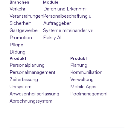
Branchen
Module
Verkehr
Daten und Erkenntnisse
Veranstaltungen
Personalbeschaffung und -auswahl
Sicherheit
Auftraggeber
Gastgewerbe
Systeme miteinander verbinden
Promotion
Fleksy AI
Pflege
Pflege
Pflege
Bildung
Produkt
Produkt
Personalplanung
Planung
Personalmanagement
Kommunikation
Zeiterfassung
Verwaltung
Uhrsystem
Mobile Apps
Anwesenheitserfassung
Poolmanagement
Abrechnungssystem