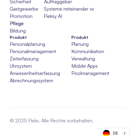
Sicherheit
Auftraggeber
Gastgewerbe
Systeme miteinander verbinden
Promotion
Fleksy AI
Pflege
Pflege
Pflege
Bildung
Produkt
Produkt
Personalplanung
Planung
Personalmanagement
Kommunikation
Zeiterfassung
Verwaltung
Uhrsystem
Mobile Apps
Anwesenheitserfassung
Poolmanagement
Abrechnungssystem
© 2025 Fleks. Alle Rechte vorbehalten.
DE