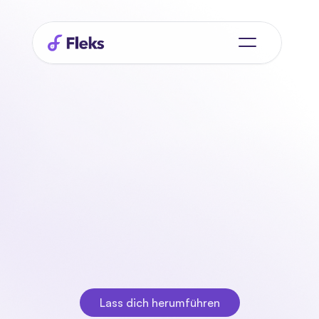
Die
Fleks
Poolmanager
Erstellen Sie praktische Pools, indem Sie Ihren 
Mitarbeitern Qualifikationen und Schulungen zuweisen. 
Fügen Sie diese Pools zu Projekten oder 
Dienstleistungen hinzu, damit sich Ihre Mitarbeiter nur 
für Dienstleistungen anmelden können, für die sie 
geeignet sind. Mit der Fleks-Planungs-App ist das Pool-
Management ein Kinderspiel!
Lass dich herumführen
Lass dich herumführen