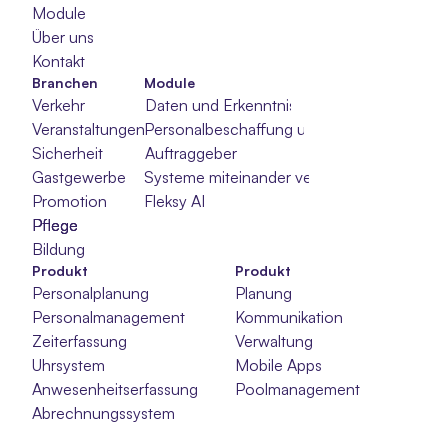
Module
Über uns
Kontakt
Branchen
Module
Verkehr
Daten und Erkenntnisse
Veranstaltungen
Personalbeschaffung und -auswahl
Sicherheit
Auftraggeber
Gastgewerbe
Systeme miteinander verbinden
Promotion
Fleksy AI
Pflege
Pflege
Pflege
Bildung
Produkt
Produkt
Personalplanung
Planung
Personalmanagement
Kommunikation
Zeiterfassung
Verwaltung
Uhrsystem
Mobile Apps
Anwesenheitserfassung
Poolmanagement
Abrechnungssystem