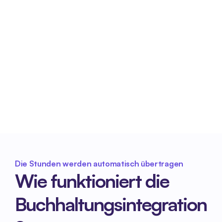
Schnellere administrative 
Bearbeitung
Mit korrekten und vollständigen Stundendaten 
verläuft die Verwaltung effizienter und ohne 
unnötige Korrekturen.
Die Stunden werden automatisch übertragen
Wie funktioniert die 
Buchhaltungsintegration