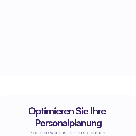
03
Automatische Verarbeitung in der 
Buchhaltung
Die erfassten Stunden werden automatisch an 
die Buchhaltung weitergeleitet und stehen 
dort sofort für Verwaltungszwecke und 
Auswertungen zur Verfügung.
Optimieren Sie Ihre 
Personalplanung
Noch nie war das Planen so einfach.