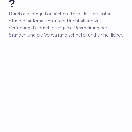
?
Durch die Integration stehen die in Fleks erfassten 
Stunden automatisch in der Buchhaltung zur 
Verfügung. Dadurch erfolgt die Bearbeitung der 
Stunden und die Verwaltung schneller und einheitlicher.
01
Integration einrichten
Gemeinsam richten wir die Integration 
zwischen Fleks und e-Buchhaltung ein und 
legen fest, welche Daten ausgetauscht 
werden.