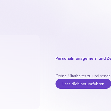
Unser Produkt
Branchen
Module
Über uns
Personalmanagement und Ze
Pivoton
Kuppl
Ordne Mitarbeiter zu und sende
Lass dich herumführen
Lass dich herumführen