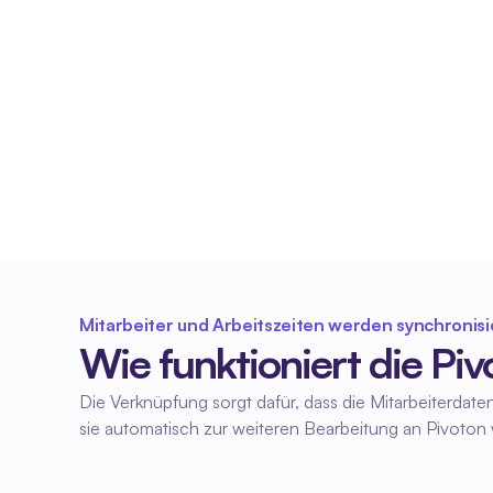
Konsistente Mitarbeiterdaten
Die Mitarbeiterdaten werden zwischen Fleks und 
Pivoton synchronisiert. So arbeiten Sie in beiden 
Systemen mit denselben aktuellen Daten.
Mitarbeiter und Arbeitszeiten werden synchronisi
Wie funktioniert die P
Die Verknüpfung sorgt dafür, dass die Mitarbeiterdat
sie automatisch zur weiteren Bearbeitung an Pivoton w