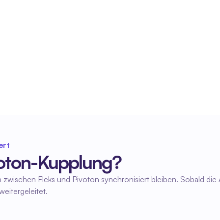
Automatische Stundenerfassung
Genehmigte Stunden aus Fleks werden 
automatisch an Pivoton weitergeleitet. Das spart 
Zeit und beugt Fehlern vor.
ert
ivoton-Kupplung?
en zwischen Fleks und Pivoton synchronisiert bleiben. Sobald die
eitergeleitet.