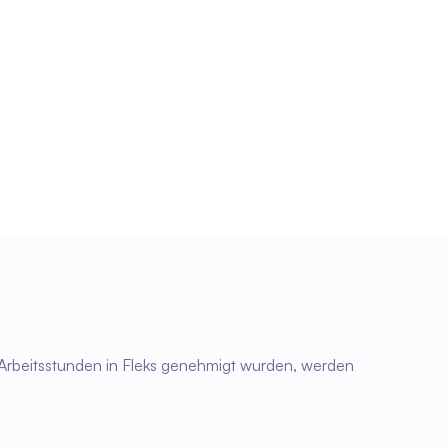
Effizienterer HR-Prozess
Da Planung, Arbeitszeiten und 
Personalmanagement besser aufeinander 
abgestimmt sind, verläuft der 
Verwaltungsprozess schneller und 
übersichtlicher.
 Arbeitsstunden in Fleks genehmigt wurden, werden 