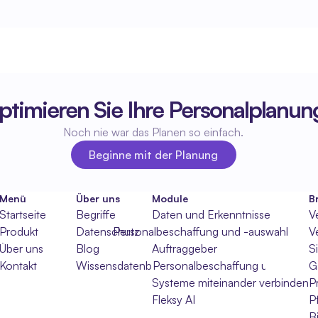
ptimieren Sie Ihre Personalplanun
Noch nie war das Planen so einfach.
Beginne mit der Planung
Beginne mit der Planung
Menü
Über uns
Module
B
Startseite
Begriffe
Daten und Erkenntnisse
V
Produkt
Datenschutz
Personalbeschaffung und -auswahl
V
Über uns
Blog
Auftraggeber
S
Kontakt
Wissensdatenbank
Personalbeschaffung und -auswa
G
Systeme miteinander verbinden
P
Fleksy AI
P
B