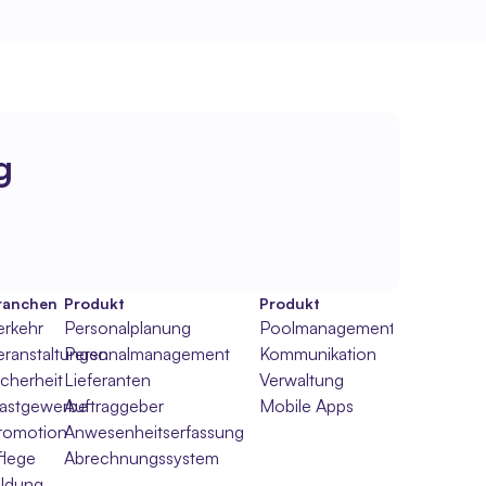
g
ranchen
Produkt
Produkt
erkehr
Personalplanung
Poolmanagement
eranstaltungen
Personalmanagement
Kommunikation
icherheit
Lieferanten
Verwaltung
hl
astgewerbe
Auftraggeber
Mobile Apps
romotion
Anwesenheitserfassung
flege
Abrechnungssystem
ildung