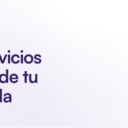
o
Iniciar sesión
Solicitar demostración
Solicitar demostración
icios 
e tu 
da