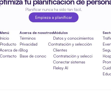
timiza tu planificación de persona
Planificar nunca ha sido tan fácil.
Empieza a planificar
Empieza a planificar
Menú
Acerca de nosotros
Módulos
Sect
Inicio
Términos
Datos y conocimientos
Tráf
Producto
Privacidad
Contratación y selección
Even
Acerca de nosotros
Blog
Clientes
Segu
Contacto
Base de conocimientos
Contratación y selección
Hosp
Conectar sistemas
Pro
Fleksy AI
Cuid
Educ