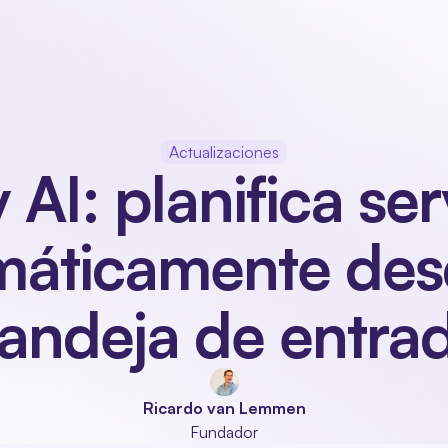
oducto
Sectores
Módulos
Acerca de nosotros
Contact
Actualizaciones
 AI: planifica serv
áticamente desd
andeja de entra
Ricardo van Lemmen
Fundador