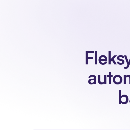
Nuestro pr
Fleksy
autom
b