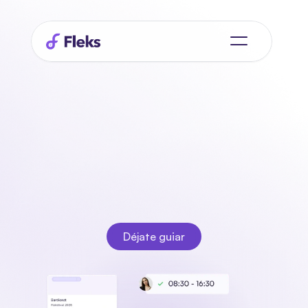
Registro de asistencia
software
y
aplicación
Asegúrate de que tu personal llegue a tiempo gracias al 
registro de asistencia. ¡Todo esto es posible con la 
aplicación Fleks Planning!
Déjate guiar
Déjate guiar