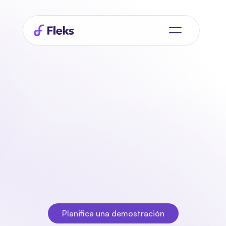
Fleks
da
te
agarre
control
la planificación de 
personal
Planifica equipos, comunica con claridad y registra 
horas en una sola plataforma. Fleks ayuda a 
organizaciones de todos los sectores a trabajar más 
rápido y sin errores.
Planifica una demostración
Planifica una demostración