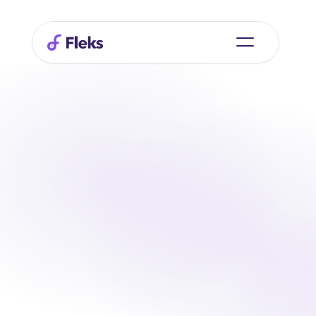
Fleks Insights
Todos los datos, 
resultados y esfuerzos en 
un resumen claro.
Con Fleks Insights, obtienes información en tiempo 
real sobre las horas, la asignación, los costes, las 
cualificaciones y las tendencias dentro de tu 
organización. Toma mejores decisiones, evita errores 
y trabaja de forma más eficiente, ya sea que dirijas 