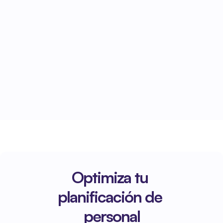
Trabajas con paneles de control actualizados, 
sin archivos Excel independientes.
Todo listo para seguir creciendo
La comprensión es la base de la calidad, la 
eficiencia y la escalabilidad.
Optimiza tu 
planificación de 
personal