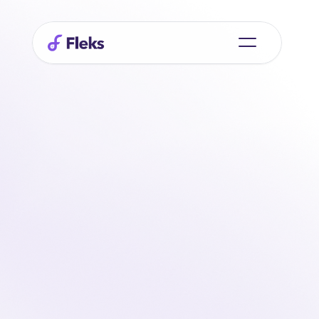
Siempre
conectado
con
tu
equipo
a través de
el
aplicación
móvil
Mantén el contacto con tu equipo estés donde estés. 
Indica tu disponibilidad, recibe actualizaciones sobre 
tus turnos y registra las horas trabajadas directamente 
en la aplicación. Todo en tiempo real y de forma clara, 