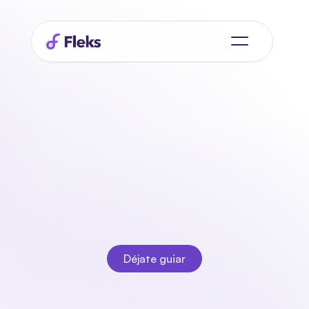
Hola
planificador,
conocemos
tu
nuevo
mejor
amigo.
El asistente inteligente que siempre has querido tener.
Déjate guiar
Déjate guiar