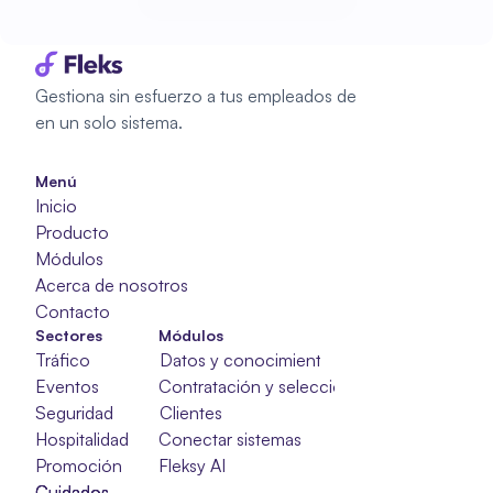
Empieza a planificar
Gestiona sin esfuerzo a tus empleados de 
en un solo sistema.
Menú
Inicio
Producto
Módulos
Acerca de nosotros
Contacto
Sectores
Módulos
Tráfico
Datos y conocimientos
Eventos
Contratación y selección
Seguridad
Clientes
Hospitalidad
Conectar sistemas
Promoción
Fleksy AI
Cuidados
Cuidados
Cuidados