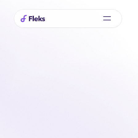
Proveedores
trabajan
más rápido
y
más
con
Fleks
Fleks ofrece a los proveedores un entorno 
centralizado para la planificación, la comunicación y la 
asignación de tareas. Usted gestiona los servicios, 
colabora con los clientes y mantiene una visión general 