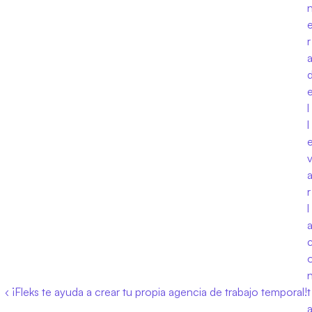
r
a
e
l
l
r 
l
a
‹ ¡Fleks te ayuda a crear tu propia agencia de trabajo temporal!
t