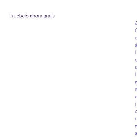
Pruébelo ahora gratis 
l 
s 
l
a
j
r 