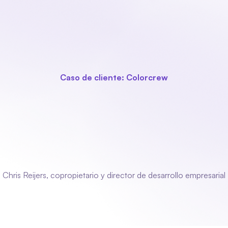
oducto
Sectores
Módulos
Acerca de nosotros
Contact
Caso de cliente: Colorcrew
oven
y
entusiasmado
equipo
en el 
rgía
de
,
eso
con
nosotros
piensa
y
a
a
nuestra
planificación
siempre
bi
orden
en
todo
Chris Reijers, copropietario y director de desarrollo empresarial