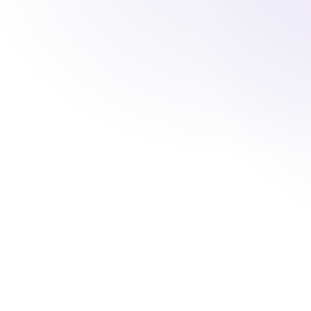
Nuestro pr
«Un
j
ene
ayud