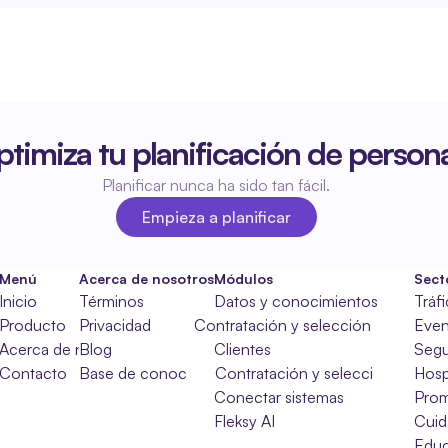
timiza tu planificación de persona
Planificar nunca ha sido tan fácil.
Empieza a planificar
Empieza a planificar
Menú
Acerca de nosotros
Módulos
Sect
Inicio
Términos
Datos y conocimientos
Tráf
Producto
Privacidad
Contratación y selección
Even
Acerca de nosotros
Blog
Clientes
Segu
Contacto
Base de conocimientos
Contratación y selección
Hosp
Conectar sistemas
Pro
Fleksy AI
Cuid
Educ