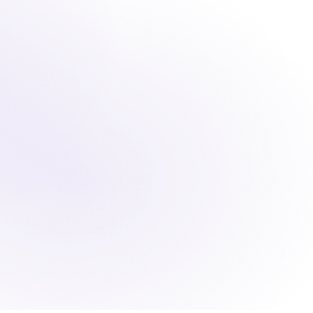
o
Iniciar sesión
Solicitar demostración
Solicitar demostración
que
nos
nos
en
en