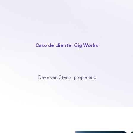
oducto
Sectores
Módulos
Acerca de nosotros
Contact
Caso de cliente: Gig Works
on
Fleks
nos
nos
el tiempo
para
par
realmente
importantes
cosas."
 Dave van Stenis, propietario