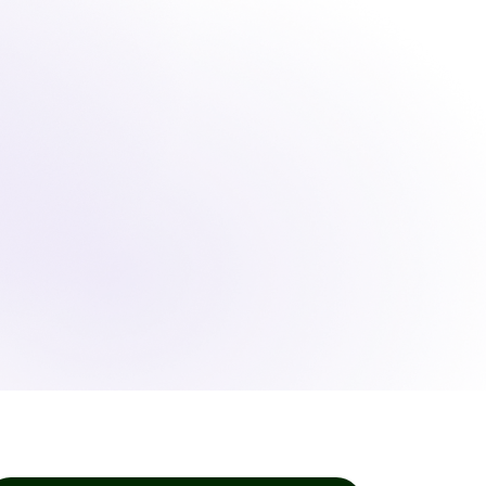
o
Iniciar sesión
Solicitar demostración
Solicitar demostración
a
lo