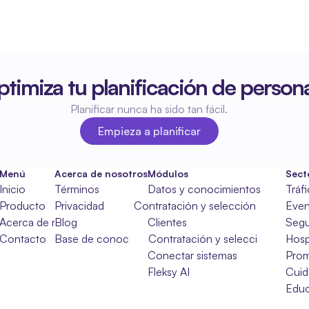
timiza tu planificación de persona
Planificar nunca ha sido tan fácil.
Empieza a planificar
Empieza a planificar
Menú
Acerca de nosotros
Módulos
Sect
Inicio
Términos
Datos y conocimientos
Tráf
Producto
Privacidad
Contratación y selección
Even
Acerca de nosotros
Blog
Clientes
Segu
Contacto
Base de conocimientos
Contratación y selección
Hosp
Conectar sistemas
Pro
Fleksy AI
Cuid
Educ