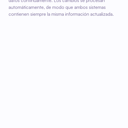
datos continuamente. Los cambios se procesan 
automáticamente, de modo que ambos sistemas 
contienen siempre la misma información actualizada.
01
Activar enlace
Juntos configuramos la conexión entre Fleks y 
AFAS y determinamos qué datos se 
intercambian.