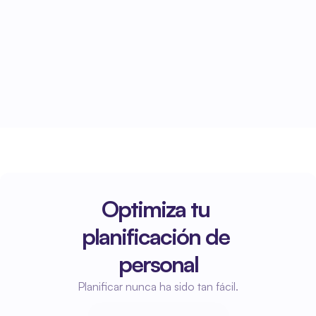
AFAS
Todos los datos relevantes se envían 
automáticamente a AFAS y están disponibles 
de inmediato para RR. HH. y administración.
Optimiza tu 
planificación de 
personal
Planificar nunca ha sido tan fácil.