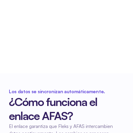
Mejor conexión con el 
procesamiento de nóminas
Los datos consistentes y completos 
garantizan un procesamiento más fluido hacia 
RR. HH. y la administración de nóminas dentro 
de AFAS.
Los datos se sincronizan automáticamente.
¿Cómo funciona el 
enlace AFAS?
El enlace garantiza que Fleks y AFAS intercambien 