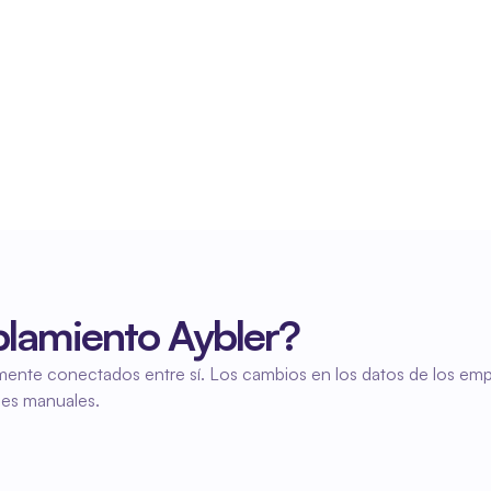
Menos trabajo manual
Gracias a la sincronización automática, ya no es 
necesario introducir los datos por duplicado. 
Esto ahorra tiempo y reduce la carga 
administrativa.
lamiento Aybler?
mente conectados entre sí. Los cambios en los datos de los empl
nes manuales.