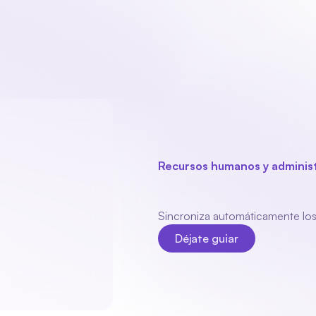
oducto
Sectores
Módulos
Acerca de nosotros
Contact
Recursos humanos y administr
Aybler
acopl
Sincroniza automáticamente los 
Déjate guiar
Déjate guiar