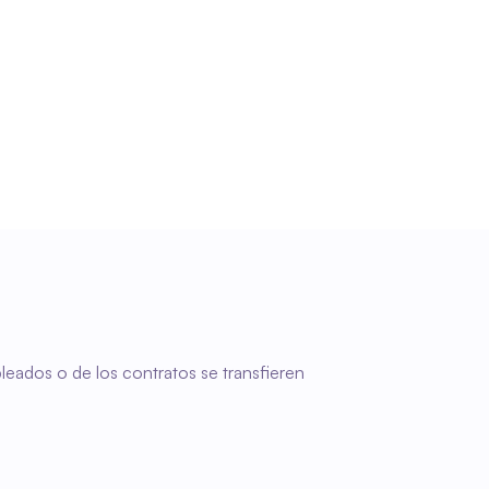
Procesamiento fiable de nóminas
Los datos coherentes constituyen una base 
estable para el procesamiento de los salarios y 
evitan correcciones posteriores.
eados o de los contratos se transfieren 