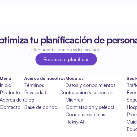
timiza tu planificación de persona
Planificar nunca ha sido tan fácil.
Empieza a planificar
Empieza a planificar
Menú
Acerca de nosotros
Módulos
Sect
Inicio
Términos
Datos y conocimientos
Tráf
Producto
Privacidad
Contratación y selección
Even
Acerca de nosotros
Blog
Clientes
Segu
Contacto
Base de conocimientos
Contratación y selección
Hosp
Conectar sistemas
Pro
Fleksy AI
Cuid
Educ