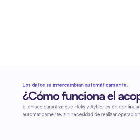
Datos siempre actualizados
Los datos de los empleados y los contratos 
están siempre actualizados en Fleks y Aybler. De 
este modo, se trabaja con la misma información 
fiable en ambos sistemas.
Los datos se intercambian automáticamente.
¿Cómo funciona el acop
El enlace garantiza que Fleks y Aybler estén continua
automáticamente, sin necesidad de realizar operacio