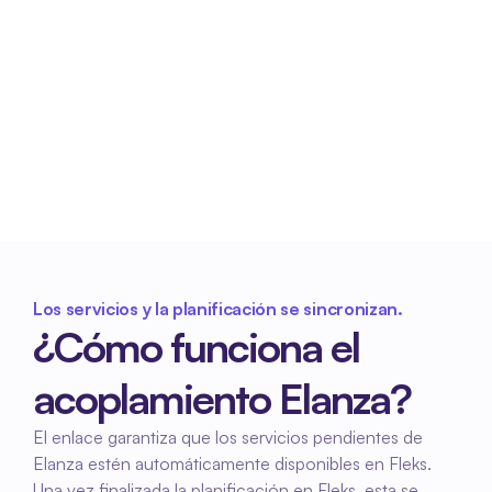
Horarios siempre actualizados
Los cambios en la planificación se sincronizan 
inmediatamente entre Fleks y Elanza. De este 
modo, ambos sistemas trabajan siempre con la 
misma información.
Los servicios y la planificación se sincronizan.
¿Cómo funciona el 
acoplamiento Elanza?
El enlace garantiza que los servicios pendientes de 
Elanza estén automáticamente disponibles en Fleks. 
Una vez finalizada la planificación en Fleks, esta se 