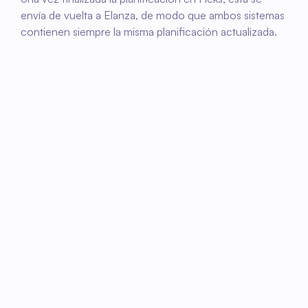
envía de vuelta a Elanza, de modo que ambos sistemas 
contienen siempre la misma planificación actualizada.
01
Recuperar servicios de Elanza
Los servicios pendientes de Elanza se 
muestran automáticamente en Fleks.