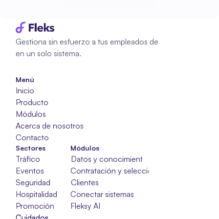
Empieza a planificar
Gestiona sin esfuerzo a tus empleados de 
en un solo sistema.
Menú
Inicio
Producto
Módulos
Acerca de nosotros
Contacto
Sectores
Módulos
Tráfico
Datos y conocimientos
Eventos
Contratación y selección
Seguridad
Clientes
Hospitalidad
Conectar sistemas
Promoción
Fleksy AI
Cuidados
Cuidados
Cuidados