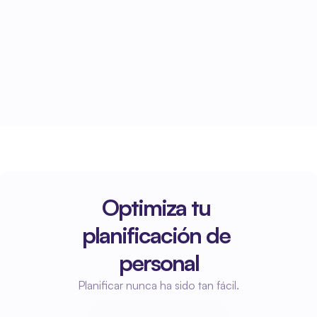
La planificación finalizada se envía 
automáticamente a Elanza y se procesa 
directamente en el calendario.
Optimiza tu 
planificación de 
personal
Planificar nunca ha sido tan fácil.
Empieza a planificar