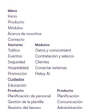
Menú
Inicio
Producto
Módulos
Acerca de nosotros
Contacto
Sectores
Módulos
Tráfico
Datos y conocimientos
Eventos
Contratación y selección
Seguridad
Clientes
Hospitalidad
Conectar sistemas
Promoción
Fleksy AI
Cuidados
Cuidados
Cuidados
Educación
Producto
Producto
Planificación de personal
Planificación
Gestión de la plantilla
Comunicación
Registro del tiempo
Administración