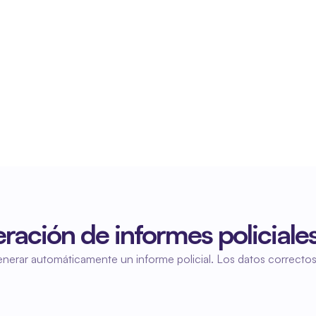
Menos trabajo manual
Gracias a la generación automática de informes, 
ya no es necesario recopilar ni procesar datos 
manualmente.
ación de informes policiales
a generar automáticamente un informe policial. Los datos correct