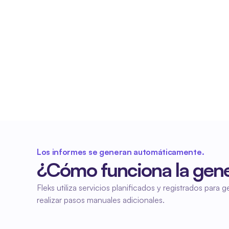
Informes policiales siempre 
correctos
Los informes se generan automáticamente en 
función de la planificación y las horas actuales. 
De este modo, siempre cumplirás con los 
requisitos de información.
Los informes se generan automáticamente.
¿Cómo funciona la gener
Fleks utiliza servicios planificados y registrados par
realizar pasos manuales adicionales.