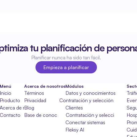
timiza tu planificación de persona
Planificar nunca ha sido tan fácil.
Empieza a planificar
Empieza a planificar
Menú
Acerca de nosotros
Módulos
Sect
Inicio
Términos
Datos y conocimientos
Tráf
Producto
Privacidad
Contratación y selección
Even
Acerca de nosotros
Blog
Clientes
Segu
Contacto
Base de conocimientos
Contratación y selección
Hosp
Conectar sistemas
Pro
Fleksy AI
Cuid