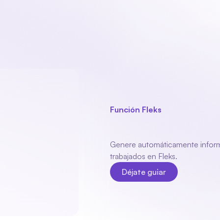
oducto
Sectores
Módulos
Acerca de nosotros
Contact
Función Fleks
Policía
genera
Genere automáticamente informes
trabajados en Fleks.
Déjate guiar
Déjate guiar