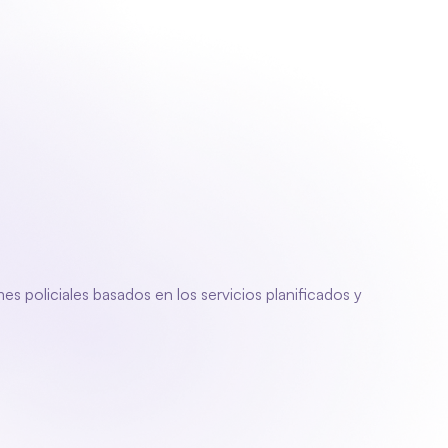
o
Iniciar sesión
Solicitar demostración
Solicitar demostración
r
generar
 policiales basados en los servicios planificados y 