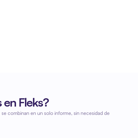
Informes más rápidos
Con solo pulsar un botón, tendrás a tu 
disposición un informe policial completo. Esto 
acelera considerablemente el proceso de 
elaboración de informes.
 en Fleks?
os se combinan en un solo informe, sin necesidad de 