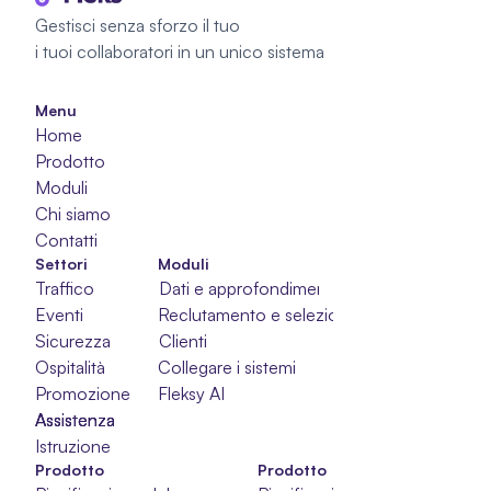
Gestisci senza sforzo il tuo 
i tuoi collaboratori in un unico sistema
Menu
Home
Prodotto
Moduli
Chi siamo
Contatti
Settori
Moduli
Traffico
Dati e approfondimenti
Eventi
Reclutamento e selezione
Sicurezza
Clienti
Ospitalità
Collegare i sistemi
Promozione
Fleksy AI
Assistenza
Assistenza
Assistenza
Istruzione
Prodotto
Prodotto