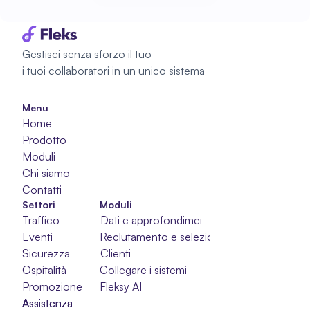
Inizia a pianificare
Gestisci senza sforzo il tuo 
i tuoi collaboratori in un unico sistema
Menu
Home
Prodotto
Moduli
Chi siamo
Contatti
Settori
Moduli
Traffico
Dati e approfondimenti
Eventi
Reclutamento e selezione
Sicurezza
Clienti
Ospitalità
Collegare i sistemi
Promozione
Fleksy AI
Assistenza
Assistenza
Assistenza