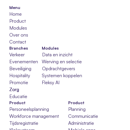
Menu
Home
Product
Modules
Over ons
Contact
Branches
Modules
Verkeer
Data en inzicht
Evenementen
Werving en selectie
Beveiliging
Opdrachtgevers
Hospitality
Systemen koppelen
Promotie
Fleksy AI
Zorg
Zorg
Zorg
Educatie
Product
Product
Personeelsplanning
Planning
Workforce management
Communicatie
Tijdsregistratie
Administratie