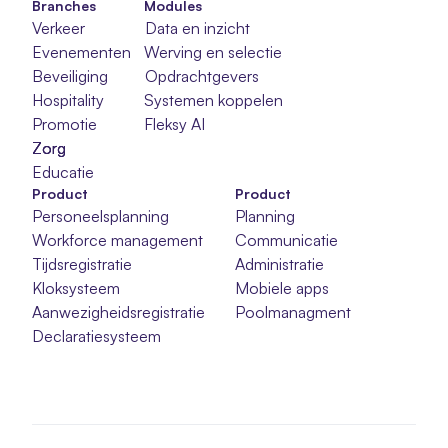
Branches
Modules
Verkeer
Data en inzicht
Evenementen
Werving en selectie
Beveiliging
Opdrachtgevers
Hospitality
Systemen koppelen
Promotie
Fleksy AI
Zorg
Zorg
Zorg
Educatie
Product
Product
Personeelsplanning
Planning
Workforce management
Communicatie
Tijdsregistratie
Administratie
Kloksysteem
Mobiele apps
Aanwezigheidsregistratie
Poolmanagment
Declaratiesysteem