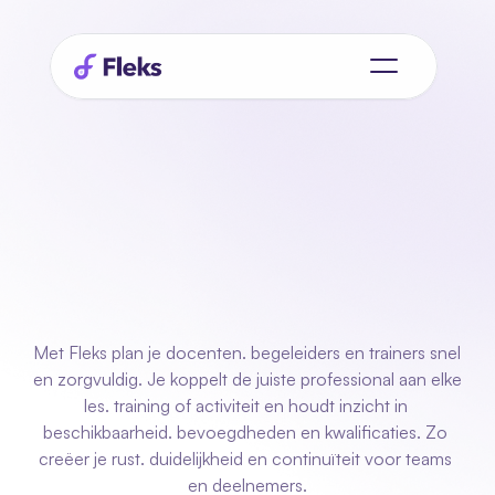
Planning
voor
educatie
en
ontwikkeling
die
altijd
overzicht
geeft
Met Fleks plan je docenten. begeleiders en trainers snel 
en zorgvuldig. Je koppelt de juiste professional aan elke 
les. training of activiteit en houdt inzicht in 
beschikbaarheid. bevoegdheden en kwalificaties. Zo 
creëer je rust. duidelijkheid en continuïteit voor teams 
en deelnemers.