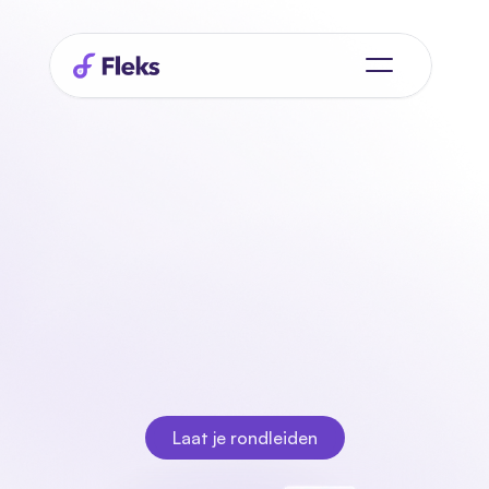
De
Fleks
poolmanager
Creëer handige pools door kwalificaties en trainingen 
toe te wijzen aan je medewerkers. Voeg deze pools toe 
aan projecten of diensten zodat je medewerkers zich 
alleen kunnen inschrijven op diensten waar zij geschikt 
voor zijn. Met de Fleks plannings app is pool 
management een eitje!
Laat je rondleiden
Laat je rondleiden