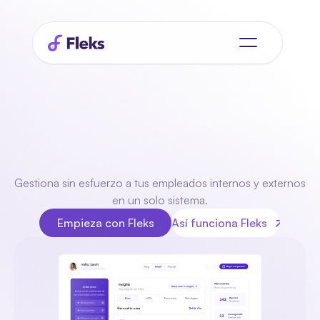
Optimiza
tu
planificación de 
Gestiona sin esfuerzo a tus empleados internos y externos 
personal
en un solo sistema.
Empieza con Fleks
Así funciona Fleks
Empieza con Fleks
Así funciona Fleks