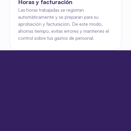
Horas y facturación
Las horas trabajadas se registran 
automáticamente y se preparan para su 
aprobación y facturación. De este modo, 
ahorras tiempo, evitas errores y mantienes el 
control sobre tus gastos de personal.
Vea Fleks en acción
Vea Fleks en acción