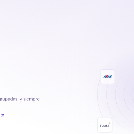
oducto
Sectores
Módulos
Acerca de nosotros
Contact
necesites
rupadas  y siempre 