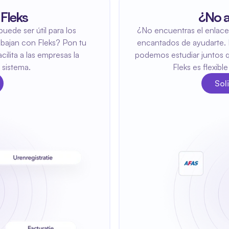
 Fleks
¿No a
ede ser útil para los 
¿No encuentras el enlace
abajan con Fleks? Pon tu 
encantados de ayudarte. 
ilita a las empresas la 
podemos estudiar juntos q
 sistema.
Fleks es flexibl
Sol
Soli