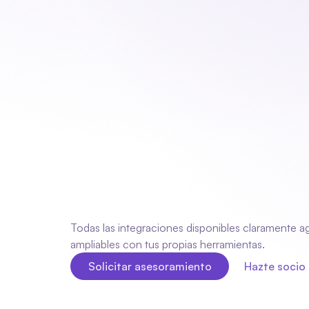
Nuestro pr
Par
Fleks
con
todo
lo
necesitas
.
Todas las integraciones disponibles claramente ag
ampliables con tus propias herramientas.
Solicitar asesoramiento
Hazte socio
Solicitar asesoramiento
Hazte socio