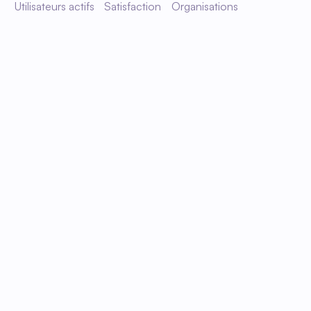
Utilisateurs actifs
Satisfaction
Organisations
Planification intelligente 
et collaboration
Créez en quelques clics un 
planning complet avec des 
employés permanents, des 
intérimaires et des indépendants. 
Fleks complète automatiquement 
les services en fonction des 
disponibilités et des préférences.