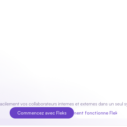
Branches
Modules
À propos de nous
Contact
Se 
Optimisez
votre
planification du 
personnel
acilement vos collaborateurs internes et externes dans un seul 
Commencez avec Fleks
Comment fonctionne Fleks ?
Commencez avec Fleks
Comment fonctionne Fleks ?