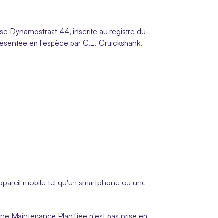
sse Dynamostraat 44, inscrite au registre du 
entée en l'espèce par C.E. Cruickshank.
 appareil mobile tel qu'un smartphone ou une 
'une Maintenance Planifiée n'est pas prise en 