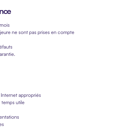
ance
 mois
ajeure ne sont pas prises en compte
éfauts
arantie.
 Internet appropriés
 temps utile
mentations
es