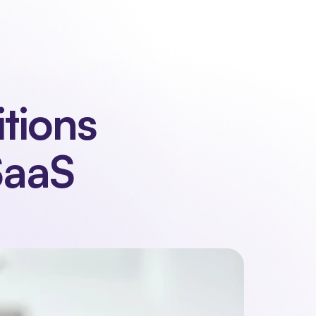
connecter
Demander une démonstration
Demander une démonstration
tions 
SaaS