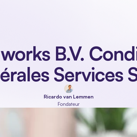
Branches
Modules
À propos de nous
Contact
Se 
 works B.V. Condi
érales Services 
Ricardo van Lemmen
Fondateur