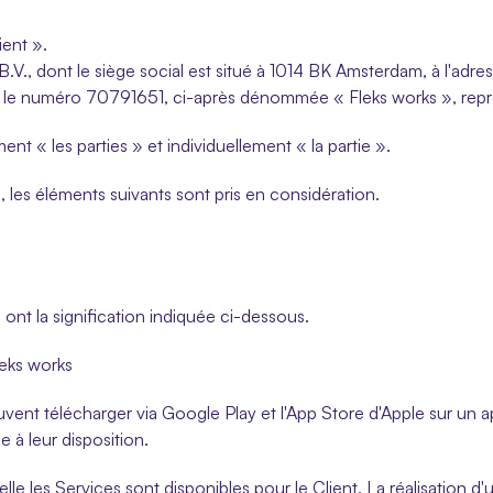
ent ».
B.V., dont le siège social est situé à 1014 BK Amsterdam, à l'adre
 numéro 70791651, ci-après dénommée « Fleks works », représ
t « les parties » et individuellement « la partie ».
les éléments suivants sont pris en considération.
 ont la signification indiquée ci-dessous.
leks works
 peuvent télécharger via Google Play et l'App Store d'Apple sur un
e à leur disposition.
lle les Services sont disponibles pour le Client. La réalisation d