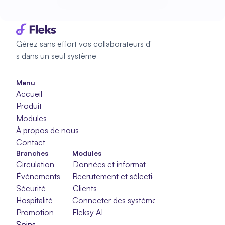
Commencez à planifier
Gérez sans effort vos collaborateurs d'
s dans un seul système
Menu
Accueil
Produit
Modules
À propos de nous
Contact
Branches
Modules
Circulation
Données et informations
Événements
Recrutement et sélection
Sécurité
Clients
Hospitalité
Connecter des systèmes
Promotion
Fleksy AI
Soins
Soins
Soins