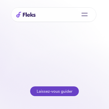
Salut
planificateur,
rencontre
votre
nouveau
meilleur
ami.
L'assistant intelligent dont vous avez toujours rêvé.
Laissez-vous guider
Laissez-vous guider