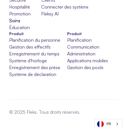
Sécurité
Clients
Hospitalité
Connecter des systèmes
Promotion
Fleksy AI
Soins
Soins
Soins
Éducation
Produit
Produit
Planification du personnel
Planification
Gestion des effectifs
Communication
Enregistrement du temps
Administration
Système d'horloge
Applications mobiles
Enregistrement des présences
Gestion des pools
Système de déclaration
© 2025 Fleks. Tous droits réservés.
FR