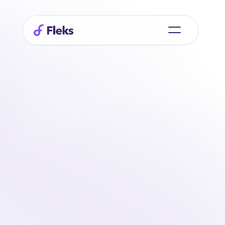
Tout
ce que
les clients
ont
ont
dans
un
environnement
environnement
Les clients disposent d'un portail dédié où ils peuvent 
créer, gérer et suivre leurs services. Cela apporte de la 