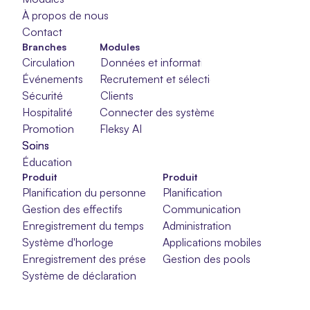
À propos de nous
Contact
Branches
Modules
Circulation
Données et informations
Événements
Recrutement et sélection
Sécurité
Clients
Hospitalité
Connecter des systèmes
Promotion
Fleksy AI
Soins
Soins
Soins
Éducation
Produit
Produit
Planification du personnel
Planification
Gestion des effectifs
Communication
Enregistrement du temps
Administration
Système d'horloge
Applications mobiles
Enregistrement des présences
Gestion des pools
Système de déclaration