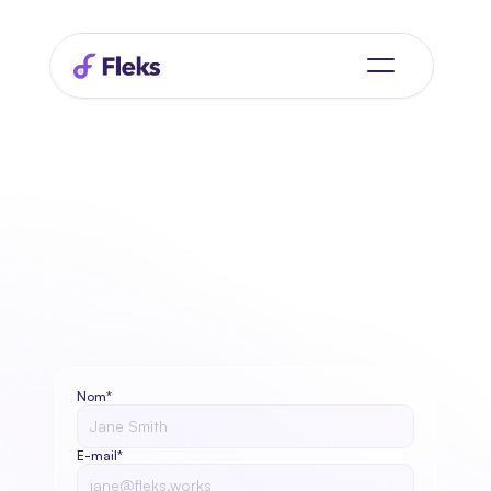
Avoir
vous
une
question ?
Faites
nous
y
répondre.
L'un de nos experts vous contactera prochainement.
Nom*
E-mail*