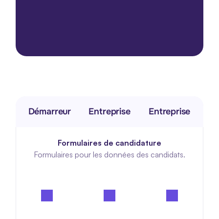
Fleks, vous pouvez facilement planifier, mettre en 
relation et partager vos collaborateurs.
Commencez dès maintenant l'intégration
Commencez dès maintenant l'intégration
Démarreur
Entreprise
Entreprise
Formulaires de candidature
Formulaires pour les données des candidats.