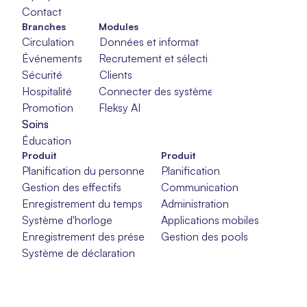
Contact
Branches
Modules
Circulation
Données et informations
Événements
Recrutement et sélection
Sécurité
Clients
Hospitalité
Connecter des systèmes
Promotion
Fleksy AI
Soins
Soins
Soins
Éducation
Produit
Produit
Planification du personnel
Planification
Gestion des effectifs
Communication
Enregistrement du temps
Administration
Système d'horloge
Applications mobiles
Enregistrement des présences
Gestion des pools
Système de déclaration