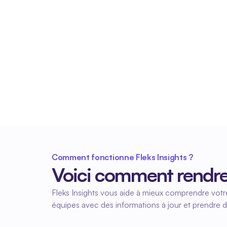
Aperçu en temps réel
Vous voyez en direct les performances des 
équipes, le nombre d'heures prévues et les 
capacités manquantes. Idéal pour une 
adaptation rapide.
Comment fonctionne Fleks Insights ?
Voici comment rendre 
Fleks Insights vous aide à mieux comprendre votre
équipes avec des informations à jour et prendre d