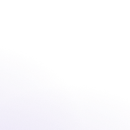
Branches
Modules
À propos de nous
Contact
Se 
Fleks Insights
outes les données
performances et 
gagements dans 
aperçu clair