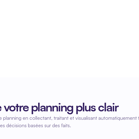
Compréhension des coûts et de 
l'engagement
Fleks montre comment les efforts sont répartis 
entre les clients, les projets ou les sites. Vous 
voyez ainsi où vous réalisez des bénéfices et où 
les processus rencontrent des difficultés.
votre planning plus clair
 planning en collectant, traitant et visualisant automatiquement 
es décisions basées sur des faits.