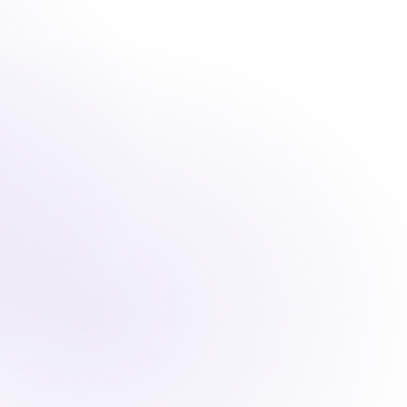
 des qualifications et 
itez les erreurs et 
, des soins, du trafic, 
s pouvez vous améliorer.