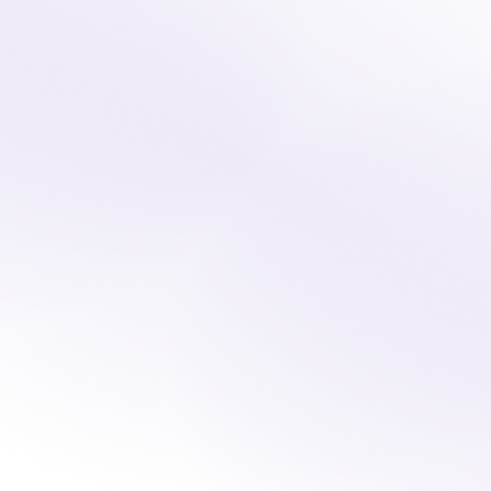
re un aperçu en temps réel des heures, de l'affectation, des coûts,
in de votre organisation. Vous prenez de meilleures décisions, év
ement, que vous dirigiez des équipes dans le domaine de la sécurité
'événementiel. Vous voyez exactement ce qui se passe et où vou
Consultez vos statistiques
Connexion
Consultez vos statistiques
Connexion