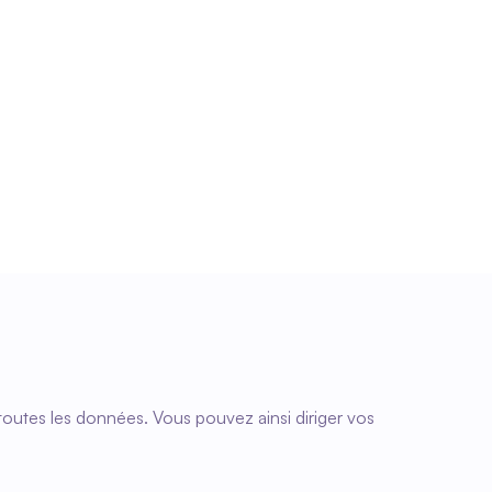
Vérification des certificats et des 
qualifications
Les documents périmés ou les certificats 
manquants sont immédiatement visibles. En un 
seul clic, vous voyez quels employés 
nécessitent une attention particulière.
toutes les données. Vous pouvez ainsi diriger vos 