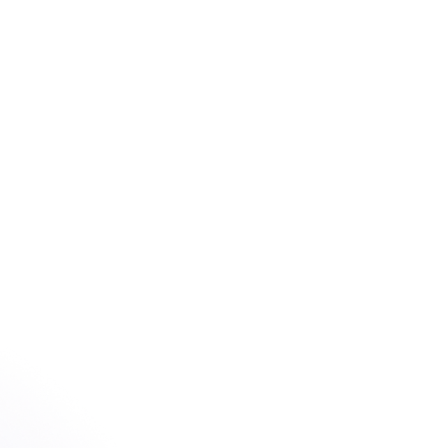
connecter
Demander une démonstration
Demander une démonstration
, 
un 