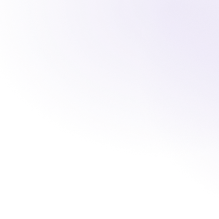
Fleks Insights vous off
des tendances au se
travaillez plus efficac
de l'hôtellerie ou de l