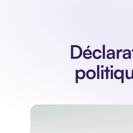
Notre produit
Déclarat
politiq