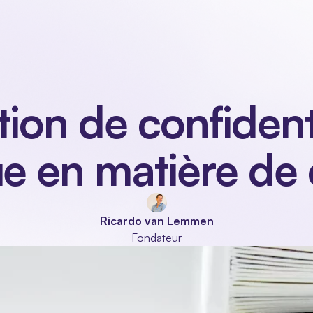
Branches
Modules
À propos de nous
Contact
Se 
ion de confidentia
ue en matière de
Ricardo van Lemmen
Fondateur