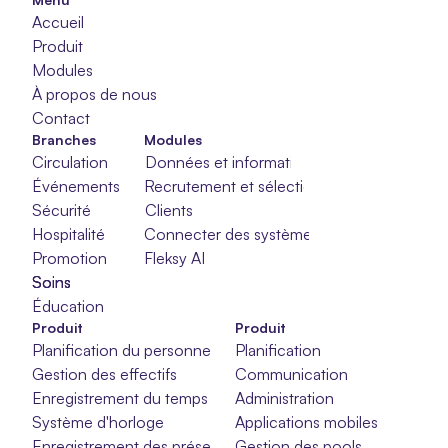
Accueil
Produit
Modules
À propos de nous
Contact
Branches
Modules
Circulation
Données et informations
Événements
Recrutement et sélection
Sécurité
Clients
Hospitalité
Connecter des systèmes
Promotion
Fleksy AI
Soins
Soins
Soins
Éducation
Produit
Produit
Planification du personnel
Planification
Gestion des effectifs
Communication
Enregistrement du temps
Administration
Système d'horloge
Applications mobiles
Enregistrement des présences
Gestion des pools