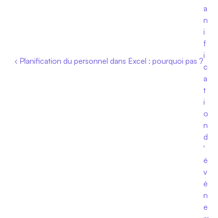
a
n
i
f
i
‹ Planification du personnel dans Excel : pourquoi pas ?
c
a
t
i
o
n 
d
'
é
v
é
n
e