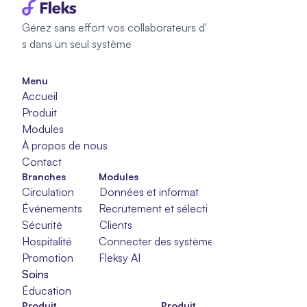
Gérez sans effort vos collaborateurs d'
s dans un seul système
Menu
Accueil
Produit
Modules
À propos de nous
Contact
Branches
Modules
Circulation
Données et informations
Événements
Recrutement et sélection
Sécurité
Clients
Hospitalité
Connecter des systèmes
Promotion
Fleksy AI
Soins
Soins
Soins
Éducation
Produit
Produit