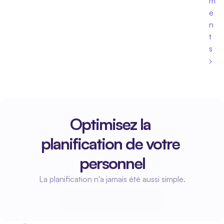
m
e
n
t
s 
›
Optimisez la 
planification de votre 
personnel
La planification n'a jamais été aussi simple.
Commencez à planifier
Commencez à planifier