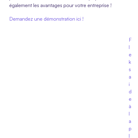
également les avantages pour votre entreprise !
Demandez une démonstration ici !
F
l
e
k
s 
a
i
d
e 
à 
l
a 
p
l