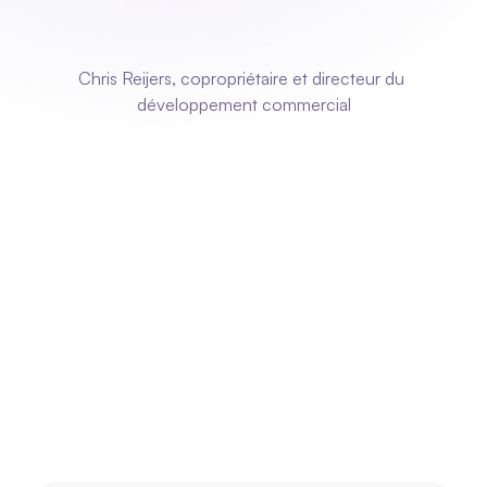
planification
toujours
bien
en
en
en
en ordre. »
Chris Reijers, copropriétaire et directeur du 
développement commercial