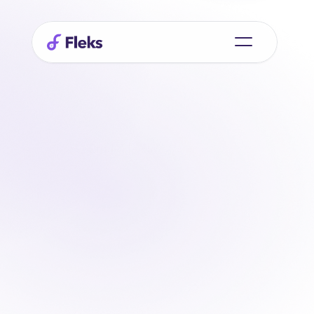
Étude de cas : Colorcrew
« Un
jeune
et
passionnée
équipe
au sein de laquelle
nous
énergie
qui
,
c'est
avec
nous
réfléchit avec nous
et
nous
aide
à
planifier