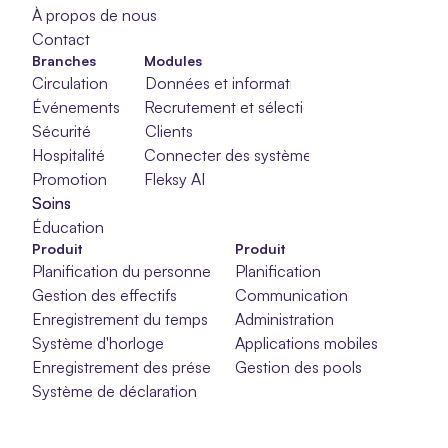
À propos de nous
Contact
Branches
Modules
Circulation
Données et informations
Événements
Recrutement et sélection
Sécurité
Clients
Hospitalité
Connecter des systèmes
Promotion
Fleksy AI
Soins
Soins
Soins
Éducation
Produit
Produit
Planification du personnel
Planification
Gestion des effectifs
Communication
Enregistrement du temps
Administration
Système d'horloge
Applications mobiles
Enregistrement des présences
Gestion des pools
Système de déclaration