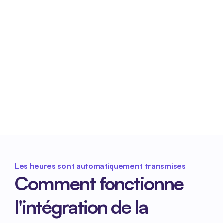
Traitement administratif plus 
rapide
Avec des données horaires correctes et 
complètes, l'administration est plus efficace et 
ne nécessite pas de corrections inutiles.
Les heures sont automatiquement transmises
Comment fonctionne 
l'intégration de la 