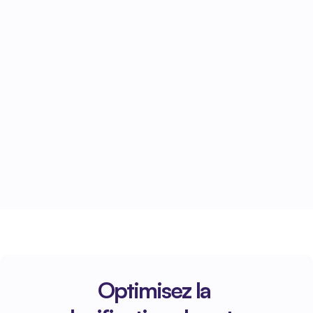
03
Traitement automatique dans la 
comptabilité électronique
Les heures enregistrées sont 
automatiquement transférées vers la 
comptabilité et sont immédiatement 
disponibles pour l'administration et les 
rapports.
Optimisez la 